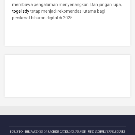
membawa pengalaman menyenangkan. Dan jangan lupa,
togel sdy
tetap menjadi rekomendasi utama bagi
penikmat hiburan digital di 2025.
BORISTO - IHR PARTNER IN SACHEN CATERING, FIRMEN- UND SCHULVERPFLEGUNG