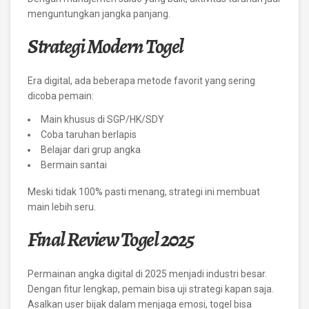
menguntungkan jangka panjang.
Strategi Modern Togel
Era digital, ada beberapa metode favorit yang sering
dicoba pemain:
Main khusus di SGP/HK/SDY
Coba taruhan berlapis
Belajar dari grup angka
Bermain santai
Meski tidak 100% pasti menang, strategi ini membuat
main lebih seru.
Final Review Togel 2025
Permainan angka digital di 2025 menjadi industri besar.
Dengan fitur lengkap, pemain bisa uji strategi kapan saja.
Asalkan user bijak dalam menjaga emosi, togel bisa