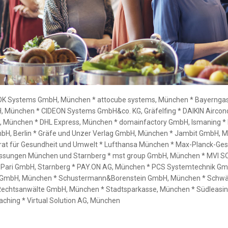
AOK Systems GmbH, München * attocube systems, München * Bayernga
H, München * CIDEON Systems GmbH&co. KG, Gräfelfing * DAIKIN Airco
 München * DHL Express, München * domainfactory GmbH, Ismaning * 
mbH, Berlin * Gräfe und Unzer Verlag GmbH, München * Jambit GmbH,
at für Gesundheit und Umwelt * Lufthansa München * Max-Planck-Gese
assungen München und Starnberg * mst group GmbH, München * MVI S
Pari GmbH, Starnberg * PAY.ON AG, München * PCS Systemtechnik Gmb
GmbH, München * Schustermann&Borenstein GmbH, München * Schwäbi
Rechtsanwälte GmbH, München * Stadtsparkasse, München * Südleasi
aching * Virtual Solution AG, München