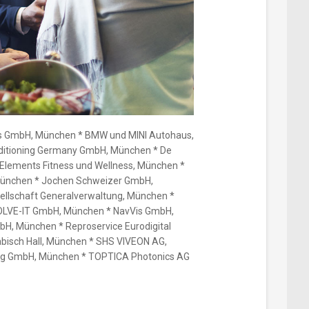
s GmbH, München * BMW und MINI Autohaus,
nditioning Germany GmbH, München * De
Elements Fitness und Wellness, München *
 München * Jochen Schweizer GmbH,
llschaft Generalverwaltung, München *
OLVE-IT GmbH, München * NavVis GmbH,
H, München * Reproservice Eurodigital
sch Hall, München * SHS VIVEON AG,
ng GmbH, München * TOPTICA Photonics AG