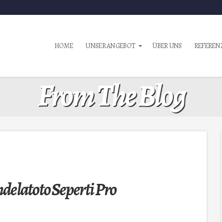
HOME
UNSER ANGEBOT
ÜBER UNS
REFEREN
From The Blog
delatoto Seperti Pro